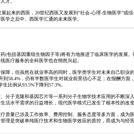
门人才。
发展起来的西医，
20
世纪西医又发展到
“
社会
-
心理
-
生物医学
”
或综
西医学之后中、西医学汇通的未来医学。
新药
(
包括基因重组生物因子等
)
将有力地推进了临床医学的发展。
一线医疗服务的全科医学也在悄然兴起。
所保障，但虽然在就业率高的同时，医学类学生对未来自己职业
升到
58.4%
，仍有半数医学生对就业前景信心不足；在报酬方面
学生比例从
93.5%
下降到
57.3%
。
程、分子克隆和基因芯片等一系列分子生物学技术应用的不断深
对生活水平需求的日益增长，现代医学模式已发生了根本性的改
医疗质量已涉及工作效率、费用控制、服务态度等多方面，成为
量管理是突破单纯医疗技术和生物医学效应的质控，而成为与经