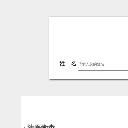
姓 名
· 法医学类