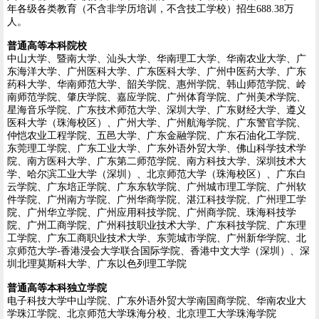
年各级各类教育（不含非学历培训，不含技工学校）招生688.38万
人。
普通高等本科院校
中山大学、暨南大学、汕头大学、华南理工大学、华南农业大学、广
东海洋大学、广州医科大学、广东医科大学、广州中医药大学、广东
药科大学、华南师范大学、韶关学院、惠州学院、韩山师范学院、岭
南师范学院、肇庆学院、嘉应学院、广州体育学院、广州美术学院、
星海音乐学院、广东技术师范大学、深圳大学、广东财经大学、遵义
医科大学（珠海校区）、广州大学、广州航海学院、广东警官学院、
仲恺农业工程学院、五邑大学、广东金融学院、广东石油化工学院、
东莞理工学院、广东工业大学、广东外语外贸大学、佛山科学技术学
院、南方医科大学、广东第二师范学院、南方科技大学、深圳技术大
学、哈尔滨工业大学（深圳）、北京师范大学（珠海校区）、广东白
云学院、广东培正学院、广东东软学院、广州城市理工学院、广州软
件学院、广州南方学院、广州华商学院、湛江科技学院、广州理工学
院、广州华立学院、广州应用科技学院、广州商学院、珠海科技学
院、广州工商学院、广州科技职业技术大学、广东科技学院、广东理
工学院、广东工商职业技术大学、东莞城市学院、广州新华学院、北
京师范大学-香港浸会大学联合国际学院、香港中文大学（深圳）、深
圳北理莫斯科大学、广东以色列理工学院
普通高等本科独立学院
电子科技大学中山学院、广东外语外贸大学南国商学院、华南农业大
学珠江学院、北京师范大学珠海分校、北京理工大学珠海学院