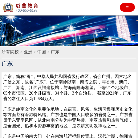
≡
所有院校
>
亚洲
>
中国
>
广东
广东
广东，简称“粤”，中华人民共和国省级行政区，省会广州。因古地名
广信之东，故名“广东”。位于南岭以南，南海之滨，与香港、澳门、
广西、湖南、江西及福建接壤，与海南隔海相望。下辖21个地级市、
65个市辖区、20个县级市、34个县、3个自治县。 截至2021年，广东
省的常住人口为12684万人。
广东是岭南文化的重要传承地，在语言、风俗、生活习惯和历史文化
等方面都有着独特风格。广东也是中国人口较多的省份之一。广东省
属于东亚季风区，从北向南分别为中亚热带、南亚热带和热带气候，
是全国光、热和水资源丰富的地区，是农耕文明发祥地之一。
广东是中国的南大门，处在南海航运枢纽位置上。汉代时期，徐闻古