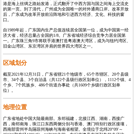
港是海上丝绸之路始发港，正式翻开了中西方国与国之间海上交流史
的第一页。到了清代，广州成为全国唯一的对外通商口岸。改革开放
后，广东成为改革开放前沿阵地和引进西方经济、文化、科技的窗
口。
自1989年起，广东国内生产总值连续居全国第一位，成为中国第一经
济大省，经济总量占全国的1/8。广东省域经济综合竞争力居全国第
一。广东珠三角9市将联手港澳打造粤港澳大湾区，成为与纽约湾区、
旧金山湾区、东京湾区并肩的世界四大湾区之一。
区域划分
截至2021年12月31日，广东省辖21个地级市，65个市辖区、20个县级
市、34个县、3个自治县（共122个县级行政区划单位），1112个镇、4
个乡、7个民族乡、486个街道办事处（共1609个乡级行政区划单
位）。
地理位置
广东省地处中国大陆最南部。东邻福建，北接江西、湖南，西接广
西，南邻南海，珠江口东西两侧分别与香港、澳门特别行政区接壤，
西南部雷州半岛隔琼州海峡与海南省相望。全境位于北纬20°09′～