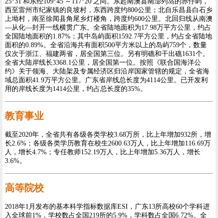
25°31′和东经109°45′～117°20′之间。东起南澳县南澎列岛的赤仔屿，
西至雷州市纪家镇的良坡村，东西跨度约800公里；北自乐昌县白石乡
上坳村，南至徐闻县角尾乡灯楼角，跨度约600公里。北回归线从南澳
—从化—封开一线横贯广东。全省陆地面积为17.98万平方公里，约占
全国陆地面积的1.87%；其中岛屿面积1592.7平方公里，约占全省陆地
面积的0.89%。全省沿海共有面积500平方米以上的岛屿759个，数量
仅次于浙江、福建两省，居全国第三位。另有明礁和干出礁1631个。
全省大陆岸线长3368.1公里，居全国第一位。按照《联合国海洋公
约》关于领海、大陆架及专属经济区归沿岸国家管辖的规定，全省海
域总面积41.9万平方公里。广东省岸线总长度为4114公里。已开发利
用的岸线长度为1414公里，约占总长度的35%。
教育事业
截至2020年，全省共有各级各类学校3.68万所，比上年增加932所，增
长2.6%；各级各类学历教育在校生2600.63万人，比上年增加116.69万
人，增长4.7%；专任教师152.19万人，比上年增加5.36万人，增长
3.6%。
高等院校
2018年1月发布的基本科学指标数据库ESI，广东13所高校60个学科进
入全球前1%，学校数占全国219所的5.9%，学科数占全国6.72%。全