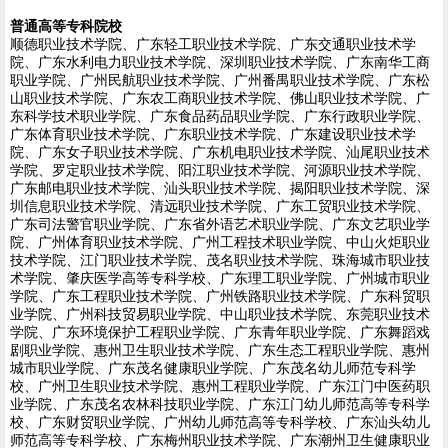
普通高等专科院校
顺德职业技术学院、广东轻工职业技术学院、广东交通职业技术学
院、广东水利电力职业技术学院、深圳职业技术学院、广东南华工商
职业学院、广州民航职业技术学院、广州番禺职业技术学院、广东松
山职业技术学院、广东农工商职业技术学院、佛山职业技术学院、广
东科学技术职业学院、广东食品药品职业学院、广东行政职业学院、
广东体育职业技术学院、广东职业技术学院、广东建设职业技术学
院、广东女子职业技术学院、广东机电职业技术学院、汕尾职业技术
学院、罗定职业技术学院、阳江职业技术学院、河源职业技术学院、
广东邮电职业技术学院、汕头职业技术学院、揭阳职业技术学院、深
圳信息职业技术学院、清远职业技术学院、广东工贸职业技术学院、
广东司法警官职业学院、广东省外语艺术职业学院、广东文艺职业学
院、广州体育职业技术学院、广州工程技术职业学院、中山火炬职业
技术学院、江门职业技术学院、茂名职业技术学院、珠海城市职业技
术学院、肇庆医学高等专科学校、广东理工职业学院、广州城市职业
学院、广东工程职业技术学院、广州铁路职业技术学院、广东科贸职
业学院、广州科技贸易职业学院、中山职业技术学院、东莞职业技术
学院、广东环境保护工程职业学院、广东青年职业学院、广东舞蹈戏
剧职业学院、惠州卫生职业技术学院、广东生态工程职业学院、惠州
城市职业学院、广东茂名健康职业学院、广东茂名幼儿师范专科学
校、广州卫生职业技术学院、惠州工程职业学院、广东江门中医药职
业学院、广东茂名农林科技职业学院、广东江门幼儿师范高等专科学
校、广东财贸职业学院、广州幼儿师范高等专科学校、广东汕头幼儿
师范高等专科学校、广东梅州职业技术学院、广东潮州卫生健康职业