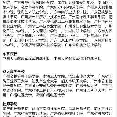
学院、广东云浮中医药职业学院、湛江幼儿师范专科学校、潮汕职业
技术学院、私立华联学院、广东新安职业技术学院、广州康大职业技
术学院、珠海艺术职业学院、广东岭南职业技术学院、广东亚视演艺
职业学院、广州涉外经济职业技术学院、广州南洋理工职业学院、惠
州经济职业技术学院、广州现代信息工程职业技术学院、广州华南商
贸职业学院、广州华立科技职业学院、广州珠江职业技术学院、广州
松田职业学院、广东文理职业学院、广州城建职业学院、广东南方职
业学院、广州华商职业学院、广州华夏职业学院、广州东华职业学
院、广东创新科技职业学院、广东信息工程职业学院、广东碧桂园职
业学院、广东酒店管理职业技术学院、广东肇庆航空职业学院
军事院校
中国人民解放军海军陆战学院、中国人民解放军特种作战学院
成人高等学校
广州金桥管理干部学院、南海成人学院、湛江市业余大学、广东省国
防工业职工大学、汕头市业余大学、韶关市职工大学、广州市公安管
理干部学院、广东省公安司法管理干部学院、广东开放大学、广东新
华教育学院、广东省职工体育运动技术学院、广东社会科学大学、广
州市广播电视大学、深圳广播电视大学
技师学院
肇庆市技师学院、佛山市南海技师学院、深圳技师学院、韶关市技师
学院、广东省南方技师学院、广东省机械技师学院、广东省粤东技师