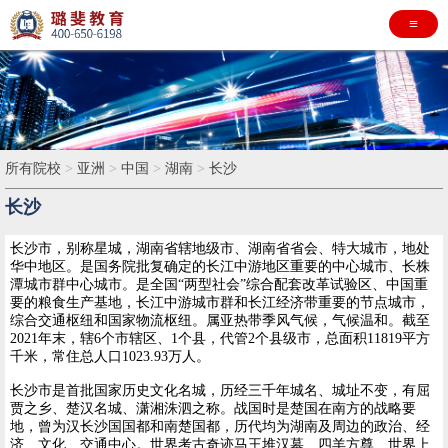
≡
所有院校
>
亚洲
>
中国
>
湖南
>
长沙
长沙
长沙市，别称星城，湖南省辖地级市、湖南省省会、特大城市，地处
华中地区。是国务院批复确定的长江中游地区重要的中心城市、长株
潭城市群中心城市。是全国“两型社会”综合配套改革试验区、中国重
要的粮食生产基地，长江中游城市群和长江经济带重要的节点城市，
综合交通枢纽和国家物流枢纽。属亚热带季风气候，气候温和。截至
2021年末，辖6个市辖区、1个县，代管2个县级市，总面积11819平方
千米，常住总人口1023.93万人。
长沙市是首批国家历史文化名城，历经三千年城名、城址不变，有屈
贾之乡、楚汉名城、潇湘洙泗之称。战国时是楚国在南方的战略要
地，曾为汉长沙国国都和南楚国都，历代均为湖南及周边的政治、经
济、文化、交通中心。世界考古奇迹马王堆汉墓、四羊方尊、世界上