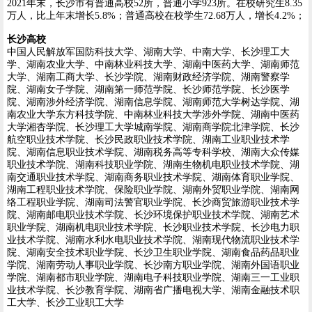
2021年末，长沙市有普通高校52所，普通小学923所。在校研究生8.35
万人，比上年末增长5.8%；普通高校在校学生72.68万人，增长4.2%；
长沙高校
中国人民解放军国防科技大学、湖南大学、中南大学、长沙理工大
学、湖南农业大学、中南林业科技大学、湖南中医药大学、湖南师范
大学、湖南工商大学、长沙学院、湖南财政经济学院、湖南警察学
院、湖南女子学院、湖南第一师范学院、长沙师范学院、长沙医学
院、湖南涉外经济学院、湖南信息学院、湖南师范大学树达学院、湖
南农业大学东方科技学院、中南林业科技大学涉外学院、湖南中医药
大学湘杏学院、长沙理工大学城南学院、湖南商学院北津学院、长沙
航空职业技术学院、长沙民政职业技术学院、湖南工业职业技术学
院、湖南信息职业技术学院、湖南税务高等专科学校、湖南大众传媒
职业技术学院、湖南科技职业学院、湖南生物机电职业技术学院、湖
南交通职业技术学院、湖南商务职业技术学院、湖南体育职业学院、
湖南工程职业技术学院、保险职业学院、湖南外贸职业学院、湖南网
络工程职业学院、湖南司法警官职业学院、长沙商贸旅游职业技术学
院、湖南邮电职业技术学院、长沙环境保护职业技术学院、湖南艺术
职业学院、湖南机电职业技术学院、长沙职业技术学院、长沙电力职
业技术学院、湖南水利水电职业技术学院、湖南现代物流职业技术学
院、湖南安全技术职业学院、长沙卫生职业学院、湖南食品药品职业
学院、湖南劳动人事职业学院、长沙南方职业学院、湖南外国语职业
学院、湖南都市职业学院、湖南电子科技职业学院、湖南三一工业职
业技术学院、长沙教育学院、湖南省广播电视大学、湖南金融技术职
工大学、长沙工业职工大学