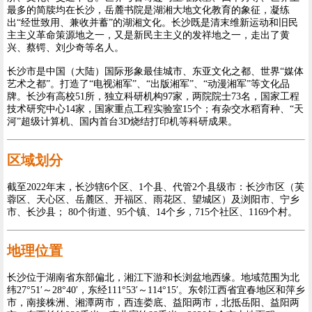
最多的简牍均在长沙，岳麓书院是湖湘大地文化教育的象征，凝练
出“经世致用、兼收并蓄”的湖湘文化。长沙既是清末维新运动和旧民
主主义革命策源地之一，又是新民主主义的发祥地之一，走出了黄
兴、蔡锷、刘少奇等名人。
长沙市是中国（大陆）国际形象最佳城市、东亚文化之都、世界“媒体
艺术之都”。打造了“电视湘军”、“出版湘军”、“动漫湘军”等文化品
牌。长沙有高校51所，独立科研机构97家，两院院士73名，国家工程
技术研究中心14家，国家重点工程实验室15个；有杂交水稻育种、“天
河”超级计算机、国内首台3D烧结打印机等科研成果。
区域划分
截至2022年末，长沙辖6个区、1个县、代管2个县级市：长沙市区（芙
蓉区、天心区、岳麓区、开福区、雨花区、望城区）及浏阳市、宁乡
市、长沙县； 80个街道、95个镇、14个乡，715个社区、1169个村。
地理位置
长沙位于湖南省东部偏北，湘江下游和长浏盆地西缘。地域范围为北
纬27°51′～28°40′，东经111°53′～114°15′。东邻江西省宜春地区和萍乡
市，南接株洲、湘潭两市，西连娄底、益阳两市，北抵岳阳、益阳两