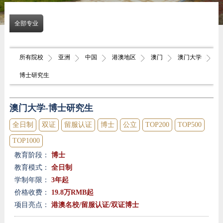
全部专业
所有院校
亚洲
中国
港澳地区
澳门
澳门大学
博士研究生
澳门大学-博士研究生
全日制
双证
留服认证
博士
公立
TOP200
TOP500
TOP1000
教育阶段：
博士
|
教育模式：
全日制
|
学制年限：
3年起
|
价格收费：
19.8万RMB起
项目亮点：
港澳名校/留服认证/双证博士