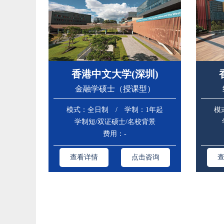
香港中文大学(深圳)
金融学硕士（授课型）
模式：全日制 / 学制：1年起
模
学制短/双证硕士/名校背景
费用：-
查看详情
点击咨询