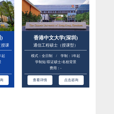
)
香港中文大学(深圳)
（授课
通信工程硕士（授课型）
年起
模式：全日制 / 学制：1年起
景
学制短/双证硕士/名校背景
费用：-
询
查看详情
点击咨询