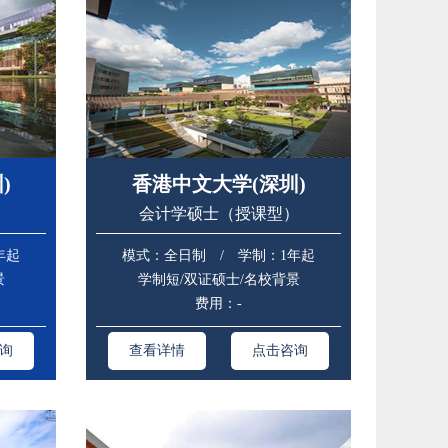
)
香港中文大学(深圳)
）
会计学硕士（授课型）
年起
模式：全日制 / 学制：1年起
景
学制短/双证硕士/名校背景
费用：-
询
查看详情
点击咨询