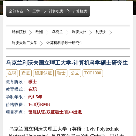
全部专业
工学
计算机类
计算机类
所有院校
欧洲
乌克兰
利沃夫州
利沃夫
利沃夫理工大学
计算机科学硕士研究生
乌克兰利沃夫国立理工大学-计算机科学硕士研究生
在职
双证
留服认证
硕士
公立
TOP1000
教育阶段：
硕士
|
教育模式：
在职
|
学制年限：
约1.5年
|
价格收费：
16.8万RMB
项目亮点：
留服认证/双证硕士/集中出境
乌克兰国立利沃夫理工大学（英语：Lviv Polytechnic