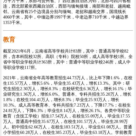
万平方千米，东部与贵州省、广西壮族自治区为邻，北部与四川省相
连，西北部紧依西藏自治区，西部与缅甸接壤，南部和老挝、越南毗
邻。云南省有25个边境县分别与缅甸、老挝和越南交界，国境线长
4060千米，其中，中缅边界1997千米，中老边界710千米，中越边界
1353千米。
教育
截至2021年6月，云南省高等学校共计83所，其中：普通高等学校82
所，含本科院校32所、高职（专科）院校50所，成人高等学校1所。全
省中等职业学校共计363所，其中：普通中等职业学校246所，成人中
等职业学校117所。
2021年，云南省全年高等教育招生44.73万人，比上年下降1.6%，在校
生135.57万人，增长5.6%，毕业生35.43万人，增长13.3%。其中：研
究生招生2.30万人，增长8.3%；在校研究生6.36万人，增长16.1%；毕
业研究生1.36万人，增长6.0%。普通本、专科共招生35.20万人，增长
1.8%；在校生104.41万人，增长8.3%；毕业生25.93万人，增长
10.3%。成人高等教育本、专科共招生7.23万人，下降17.7%；在校生
24.81万人，下降6.3%；毕业生8.14万人，增长26.1%。各类中等职业
教育（含技工学校）招生17.54万人，在校生55.09万人，毕业生17.55
万人。普通高中招生35.67万人，在校生101.57万人，毕业生28.99万
人。初中招生62.66万人，在校生183.51万人，毕业生61.08万人。普通
小学招生60.28万人，在校生385.23万人，毕业生63.18万人。学前教育