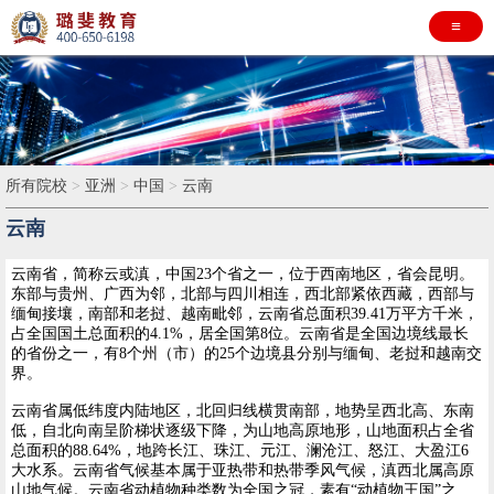
≡
所有院校
>
亚洲
>
中国
>
云南
云南
云南省，简称云或滇，中国23个省之一，位于西南地区，省会昆明。
东部与贵州、广西为邻，北部与四川相连，西北部紧依西藏，西部与
缅甸接壤，南部和老挝、越南毗邻，云南省总面积39.41万平方千米，
占全国国土总面积的4.1%，居全国第8位。云南省是全国边境线最长
的省份之一，有8个州（市）的25个边境县分别与缅甸、老挝和越南交
界。
云南省属低纬度内陆地区，北回归线横贯南部，地势呈西北高、东南
低，自北向南呈阶梯状逐级下降，为山地高原地形，山地面积占全省
总面积的88.64%，地跨长江、珠江、元江、澜沧江、怒江、大盈江6
大水系。云南省气候基本属于亚热带和热带季风气候，滇西北属高原
山地气候。云南省动植物种类数为全国之冠，素有“动植物王国”之