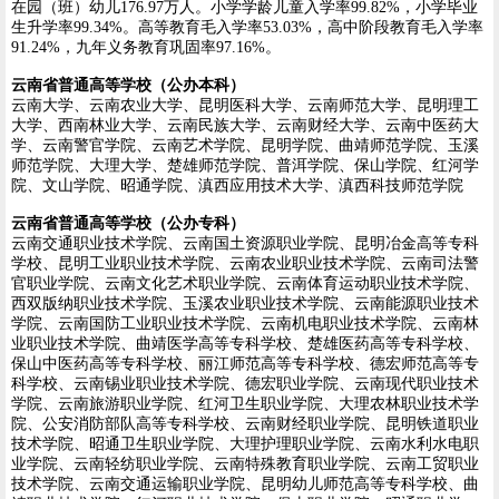
在园（班）幼儿176.97万人。小学学龄儿童入学率99.82%，小学毕业
生升学率99.34%。高等教育毛入学率53.03%，高中阶段教育毛入学率
91.24%，九年义务教育巩固率97.16%。
云南省普通高等学校（公办本科）
云南大学、云南农业大学、昆明医科大学、云南师范大学、昆明理工
大学、西南林业大学、云南民族大学、云南财经大学、云南中医药大
学、云南警官学院、云南艺术学院、昆明学院、曲靖师范学院、玉溪
师范学院、大理大学、楚雄师范学院、普洱学院、保山学院、红河学
院、文山学院、昭通学院、滇西应用技术大学、滇西科技师范学院
云南省普通高等学校（公办专科）
云南交通职业技术学院、云南国土资源职业学院、昆明冶金高等专科
学校、昆明工业职业技术学院、云南农业职业技术学院、云南司法警
官职业学院、云南文化艺术职业学院、云南体育运动职业技术学院、
西双版纳职业技术学院、玉溪农业职业技术学院、云南能源职业技术
学院、云南国防工业职业技术学院、云南机电职业技术学院、云南林
业职业技术学院、曲靖医学高等专科学校、楚雄医药高等专科学校、
保山中医药高等专科学校、丽江师范高等专科学校、德宏师范高等专
科学校、云南锡业职业技术学院、德宏职业学院、云南现代职业技术
学院、云南旅游职业学院、红河卫生职业学院、大理农林职业技术学
院、公安消防部队高等专科学校、云南财经职业学院、昆明铁道职业
技术学院、昭通卫生职业学院、大理护理职业学院、云南水利水电职
业学院、云南轻纺职业学院、云南特殊教育职业学院、云南工贸职业
技术学院、云南交通运输职业学院、昆明幼儿师范高等专科学校、曲