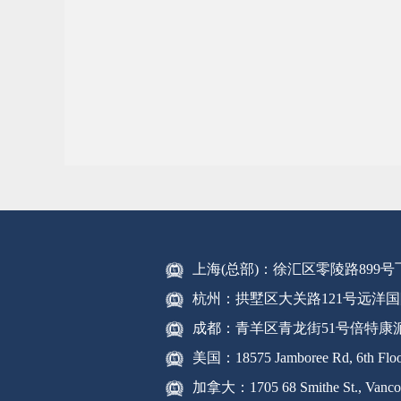
上海(总部)：徐汇区零陵路899
杭州：拱墅区大关路121号远洋国
成都：青羊区青龙街51号倍特康
美国：18575 Jamboree Rd, 6th Floor
加拿大：1705 68 Smithe St., Vanco