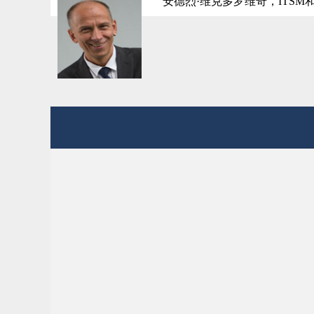
安德烈·维克多罗维奇，I