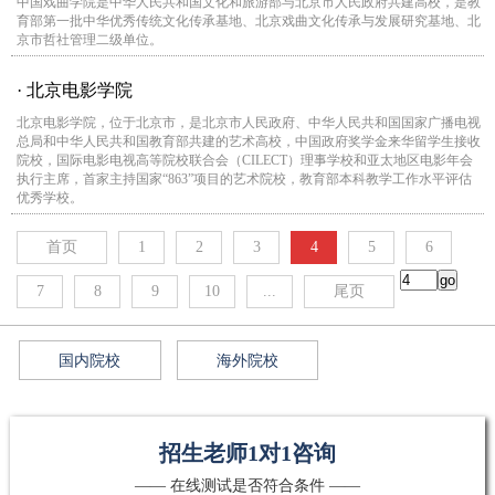
中国戏曲学院是中华人民共和国文化和旅游部与北京市人民政府共建高校，是教
育部第一批中华优秀传统文化传承基地、北京戏曲文化传承与发展研究基地、北
京市哲社管理二级单位。
· 北京电影学院
北京电影学院，位于北京市，是北京市人民政府、中华人民共和国国家广播电视
总局和中华人民共和国教育部共建的艺术高校，中国政府奖学金来华留学生接收
院校，国际电影电视高等院校联合会（CILECT）理事学校和亚太地区电影年会
执行主席，首家主持国家“863”项目的艺术院校，教育部本科教学工作水平评估
优秀学校。
首页
1
2
3
4
5
6
7
8
9
10
...
尾页
国内院校
海外院校
招生老师1对1咨询
—— 在线测试是否符合条件 ——