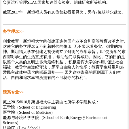
负责运行管理SLAC国家加速器实验室、胡佛研究所等机构。
截至2017年，斯坦福人员有20位曾获得图灵奖，另有7位获菲尔兹奖。
办学理念
>>
创业教育：斯坦福大学的创建正逢美国产业革命和高等教育改革之时,
这使它的办学理念无不刻着时代的烙印, 无不显示着务实、创业的精
神。斯坦福大学在创建之初便确立了鲜明的办学宗旨，即“使所学的东
西都对学生的生活直接有用， 帮助他们取得成功。因此，它的目的是
以整个人类的文明进步为最终利益， 积极发挥大学的作用, 促进社会
福祉；教导学生遵纪守法，尽享自由给人的快乐；教育学生尊重和热
爱民主政体中蕴含的崇高原则—— 因为这些崇高的原则源于人们生
活、自由和追求幸福所拥有的不可剥夺的权利”。
院系专业
>>
截止2015年10月斯坦福大学主要由七所学术学院构成：
工学院（School of Engineering）
医学院（School of Medicine）
能源与环境科学学院（School of Earth,Energy〥Environment
Sciences）
法学院（Law School）