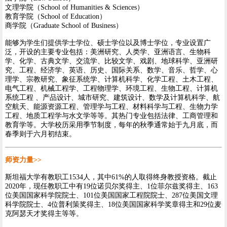
文理学院（School of Humanities & Sciences）
教育学院（School of Education）
商学院（Graduate School of Business）
能够为学生们提供学士学位、硕士学位以及博士学位，专业设置广
泛，开设的主要专业包括：美洲研究、人类学、亚洲语言、生物科
学、化学、古典文学、交流学、比较文学、戏剧、地球科学、亚洲研
究、工程、经济学、英语、历史、国际关系、数学、音乐、哲学、心
理学、宗教研究、象征系统学、计算机科学、化学工程、土木工程、
电气工程、机械工程学、工程物理学、环境工程、生物工程、计算机
系统工程 、产品设计、城市研究、建筑设计、数学及计算机科学、航
空航天、能源资源工程、管理学与工程、材料科学与工程、生物力学
工程、地质工程学与水文学等等。其热门专业包括法律、工商管理和
教育学等。大学校历采用季节制度，每年的秋季通常始于九月底，而
春季则于六月初结束。
师资力量
>>
斯坦福大学有教职工1534人，其中61%的人取得终身教授资格。截止
2020年，现任教职工中有19位诺贝尔奖得主、1位菲尔兹奖得主、163
位美国国家科学院院士、101位美国国家工程院院士、287位美国文理
科学院院士、4位普利策奖得主、18位美国国家科学奖章得主和29位麦
克阿瑟天才奖得主等等。