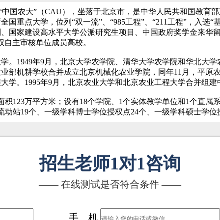
iversity），简称“中国农大”（CAU），坐落于北京市，是中华人民
点大学，位列“双一流”、“985工程”、“211工程”，入选“基础学
划、国家建设高水平大学公派研究生项目、中国政府奖学金来华
授权自主审核单位成员高校。
学。1949年9月，北京大学农学院、清华大学农学院和华北大学农
业部机耕学校合并成立北京机械化农业学院，同年11月，平原农学
程大学。1995年9月，北京农业大学和北京农业工程大学合并组
舍面积123万平方米；设有18个学院、1个实体教学单位和1个直属
士后流动站19个、一级学科博士学位授权点24个、一级学科硕士学位
招生老师1对1咨询
—— 在线测试是否符合条件 ——
手 机