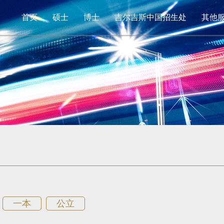
首页
硕士
博士
吉尔吉斯中国招生处
其他
一本
公立