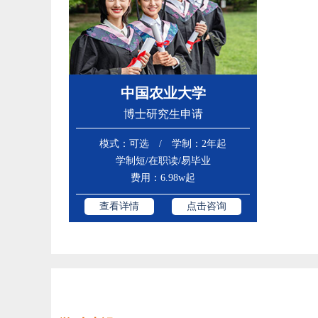
中国农业大学
博士研究生申请
模式：可选 / 学制：2年起
学制短/在职读/易毕业
费用：6.98w起
查看详情
点击咨询