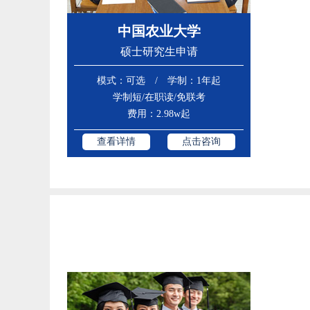
中国农业大学
硕士研究生申请
模式：可选 / 学制：1年起
学制短/在职读/免联考
费用：2.98w起
查看详情
点击咨询