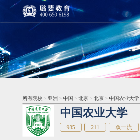
所有院校
>
亚洲
>
中国
>
北京
>
北京
>
中国农业大学
中国农业大学
985
211
双一流