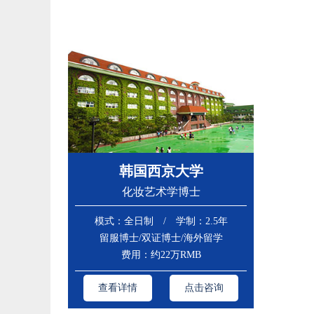
韩国西京大学
​化妆艺术学博士
模式：全日制 / 学制：2.5年
留服博士/双证博士/海外留学
费用：约22万RMB
查看详情
点击咨询