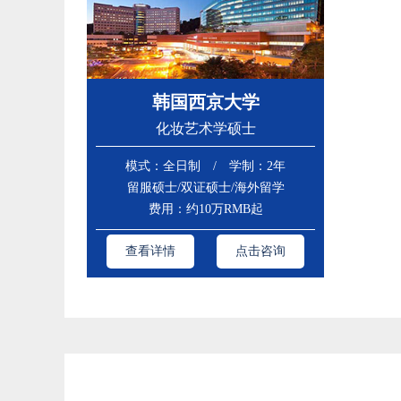
韩国西京大学
​化妆艺术学硕士
模式：全日制 / 学制：2年
留服硕士/双证硕士/海外留学
费用：约10万RMB起
查看详情
点击咨询