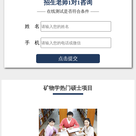
招生老师1对1咨询
—— 在线测试是否符合条件 ——
姓 名
手 机
点击提交
矿物学热门硕士项目