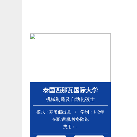
泰国西那瓦国际大学
机械制造及自动化硕士
模式：寒暑假出境 / 学制：1~2年
在职/留服/教务陪跑
费用：-