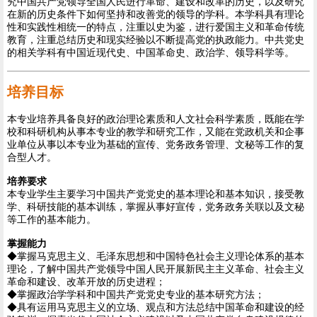
究中国共产党领导全国人民进行革命、建设和改革的历史，以及研究
在新的历史条件下如何坚持和改善党的领导的学科。本学科具有理论
性和实践性相统一的特点，注重以史为鉴，进行爱国主义和革命传统
教育，注重总结历史和现实经验以不断提高党的执政能力。中共党史
的相关学科有中国近现代史、中国革命史、政治学、领导科学等。
培养目标
本专业培养具备良好的政治理论素质和人文社会科学素质，既能在学
校和科研机构从事本专业的教学和研究工作，又能在党政机关和企事
业单位从事以本专业为基础的宣传、党务政务管理、文秘等工作的复
合型人才。
培养要求
本专业学生主要学习中国共产党党史的基本理论和基本知识，接受教
学、科研技能的基本训练，掌握从事好宣传，党务政务关联以及文秘
等工作的基本能力。
掌握能力
◆掌握马克思主义、毛泽东思想和中国特色社会主义理论体系的基本
理论，了解中国共产党领导中国人民开展新民主主义革命、社会主义
革命和建设、改革开放的历史进程；
◆掌握政治学学科和中国共产党党史专业的基本研究方法；
◆具有运用马克思主义的立场、观点和方法总结中国革命和建设的经