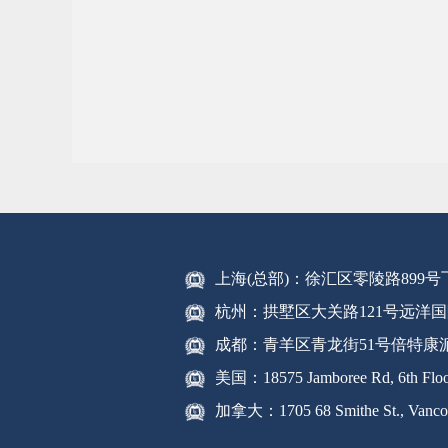
上海(总部)：徐汇区零陵路899
杭州：拱墅区大关路121号远洋国
成都：青羊区青龙街51号倍特康
美国：18575 Jamboree Rd, 6th Floor
加拿大：1705 68 Smithe St., Vanco