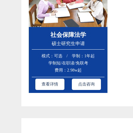
社会保障法学
硕士研究生申请
模式：可选 / 学制：1年起
学制短/在职读/免联考
费用：2.98w起
查看详情
点击咨询