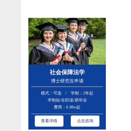
社会保障法学
博士研究生申请
模式：可选 / 学制：2年起
学制短/在职读/易毕业
费用：6.98w起
查看详情
点击咨询