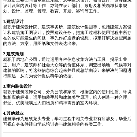
毕业后主要面向城乡建设系统，从事建筑设计、城市设计、园林建筑
设计及室内设计等工作，亦能在设计部门、政府及相关领域从事规
划、设计、监理、管理、教育、开发、咨询等工作。
1.建筑设计
就职于建筑设计院、建筑事务所、建筑设计集团等，包括建筑方案设
计和建筑施工图设计，按照建设任务，把施工过程和使用过程中所存
在的或可能发生的问题，事先作好通盘的设想，拟定好解决这些问题
的办法、方案，用图纸和文件表达出来。
2.建筑策划
就职于房地产公司，通过运用各种信息收集方法与工具，揭示出业
主、用户、建筑师和社会大众等的价值体系，调查出场地、气候等对
建筑的影响，将这些信息综合起来并且就总结由设计来解决的问题进
行陈述，从而为设计提供科学的依据。
3.室内装饰设计
就职于建筑装饰公司，分为公装和家装，根据室内的使用性质、环境
和相应的标准，运用物质手段和建筑美学原理，给人创造一种合理、
舒适、优美能满足人们物质和精神需要的室内环境。
4.其他就业
建筑学作为建筑龙头专业，学习过程中相关专业都有所涉及，毕业后
可视自身条件经自学或培训参与建筑相关的各类工作。