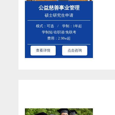
公益慈善事业管理
硕士研究生申请
模式：可选 / 学制：1年起
学制短/在职读/免联考
费用：2.98w起
查看详情
点击咨询