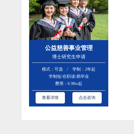
公益慈善事业管理
博士研究生申请
模式：可选 / 学制：2年起
学制短/在职读/易毕业
费用：6.98w起
查看详情
点击咨询