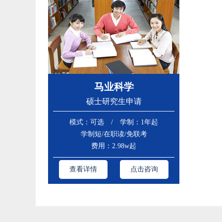
马业科学
硕士研究生申请
模式：可选 / 学制：1年起
学制短/在职读/免联考
费用：2.98w起
查看详情
点击咨询