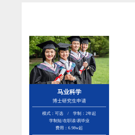
马业科学
博士研究生申请
模式：可选 / 学制：2年起
学制短/在职读/易毕业
费用：6.98w起