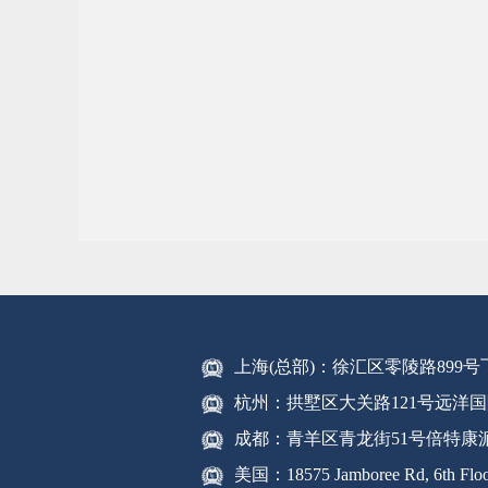
上海(总部)：徐汇区零陵路899
杭州：拱墅区大关路121号远洋国
成都：青羊区青龙街51号倍特康
美国：18575 Jamboree Rd, 6th Floor