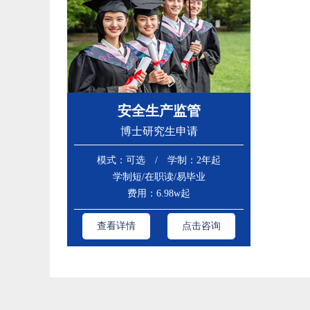
安全生产监管
博士研究生申请
模式：可选 / 学制：2年起
学制短/在职读/易毕业
费用：6.98w起
查看详情
点击咨询