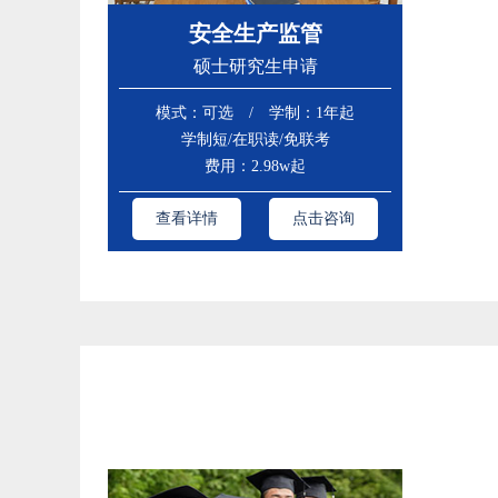
安全生产监管
硕士研究生申请
模式：可选 / 学制：1年起
学制短/在职读/免联考
费用：2.98w起
查看详情
点击咨询