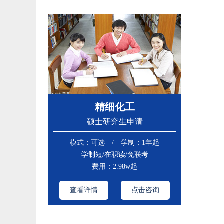
精细化工
硕士研究生申请
模式：可选 / 学制：1年起
学制短/在职读/免联考
费用：2.98w起
查看详情
点击咨询