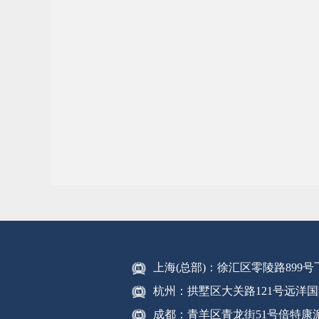
上海(总部)：徐汇区零陵路899
杭州：拱墅区大关路121号远洋国
成都：青羊区青龙街51号倍特康