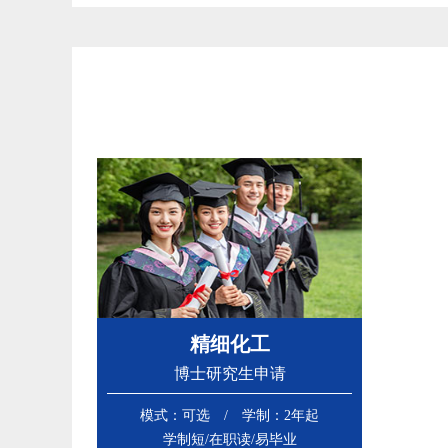
精细化工
博士研究生申请
模式：可选 / 学制：2年起
学制短/在职读/易毕业