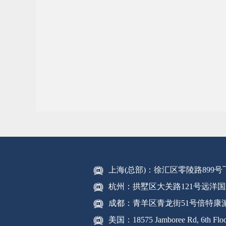
上海(总部)：徐汇区零陵路899
杭州：拱墅区大关路121号远洋国
成都：青羊区青龙街51号倍特康
美国：18575 Jamboree Rd, 6th Floor