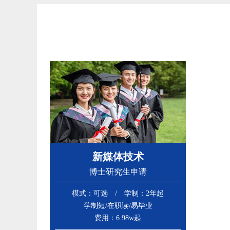
新媒体技术
博士研究生申请
模式：可选 / 学制：2年起
学制短/在职读/易毕业
费用：6.98w起