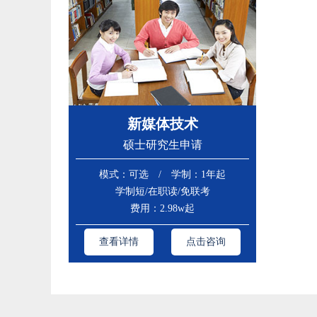
新媒体技术
硕士研究生申请
模式：可选 / 学制：1年起
学制短/在职读/免联考
费用：2.98w起
查看详情
点击咨询