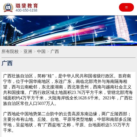
≡
所有院校
>
亚洲
>
中国
>
广西
广西
广西壮族自治区，简称“桂”，是中华人民共和国省级行政区。首府南
宁市，位于中国华南地区，东连广东，南临北部湾并与海南隔海相
望，西与云南毗邻，东北接湖南，西北靠贵州，西南与越南社会主义
共和国接壤。广西行政区域土地面积23.76万平方千米，管辖北部湾海
域面积约4万平方千米，大陆海岸线全长1628.6千米。2021年，广西壮
族自治区常住人口5037万人。
广西地处中国地势第二台阶中的云贵高原东南边缘，两广丘陵西部；
主要分布有山地、丘陵、台地、平原等类型地貌，中部和南部多丘陵
平地，呈盆地状，有“广西盆地”之称，平原、台地面积达5.55万平方
千米。