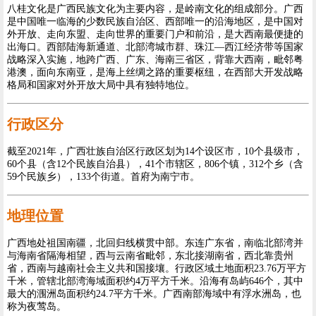
八桂文化是广西民族文化为主要内容，是岭南文化的组成部分。广西
是中国唯一临海的少数民族自治区、西部唯一的沿海地区，是中国对
外开放、走向东盟、走向世界的重要门户和前沿，是大西南最便捷的
出海口。西部陆海新通道、北部湾城市群、珠江—西江经济带等国家
战略深入实施，地跨广西、广东、海南三省区，背靠大西南，毗邻粤
港澳，面向东南亚，是海上丝绸之路的重要枢纽，在西部大开发战略
格局和国家对外开放大局中具有独特地位。
行政区分
截至2021年，广西壮族自治区行政区划为14个设区市，10个县级市，
60个县（含12个民族自治县），41个市辖区，806个镇，312个乡（含
59个民族乡），133个街道。首府为南宁市。
地理位置
广西地处祖国南疆，北回归线横贯中部。东连广东省，南临北部湾并
与海南省隔海相望，西与云南省毗邻，东北接湖南省，西北靠贵州
省，西南与越南社会主义共和国接壤。行政区域土地面积23.76万平方
千米，管辖北部湾海域面积约4万平方千米。沿海有岛屿646个，其中
最大的涠洲岛面积约24.7平方千米。广西南部海域中有浮水洲岛，也
称为夜莺岛。