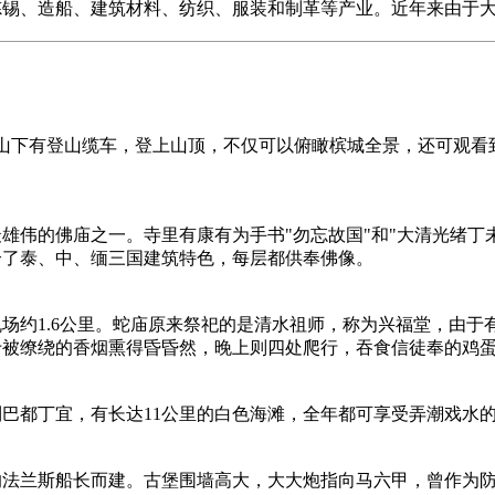
炼锡、造船、建筑材料、纺织、服装和制革等产业。近年来由于
。山下有登山缆车，登上山顶，不仅可以俯瞰槟城全景，还可观
雄伟的佛庙之一。寺里有康有为手书"勿忘故国"和"大清光绪丁
合了泰、中、缅三国建筑特色，每层都供奉佛像。
机场约1.6公里。蛇庙原来祭祀的是清水祖师，称为兴福堂，由
于被缭绕的香烟熏得昏昏然，晚上则四处爬行，吞食信徒奉的鸡
巴都丁宜，有长达11公里的白色海滩，全年都可享受弄潮戏水的
司的法兰斯船长而建。古堡围墙高大，大大炮指向马六甲，曾作为