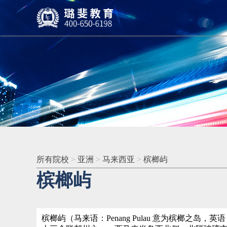
所有院校
>
亚洲
>
马来西亚
>
槟榔屿
槟榔屿
槟榔屿（马来语：Penang Pulau 意为槟榔之岛，英语：P