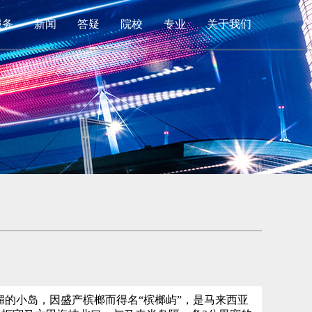
服务
新闻
答疑
院校
专业
关于我们
的小岛，因盛产槟榔而得名“槟榔屿”，是马来西亚