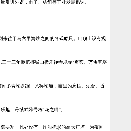
大量引进外资，电子、纺织等工业发展迅速。
看到来往于马六甲海峡之间的各式船只。山顶上设有观
未三十三年赐槟榔城山极乐禅寺规寺"匾额。万佛宝塔
于有许多青蛇盘踞，又称蛇庙，庙里的廊柱、烛台、香
蛋。
乐趣。丹绒武雅号称"花之岬"。
防御要塞。此处设有一座船桅形的高大灯塔，为夜间