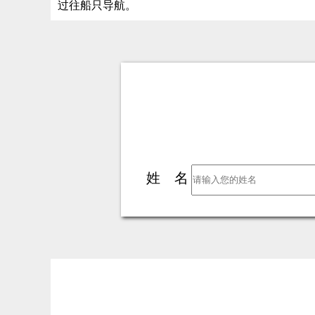
过往船只导航。
姓 名