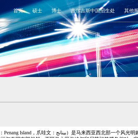
首页
硕士
博士
吉尔吉斯中国招生处
其他
enang Island，爪哇文：
بينانج
）是马来西亚西北部一个风光明媚