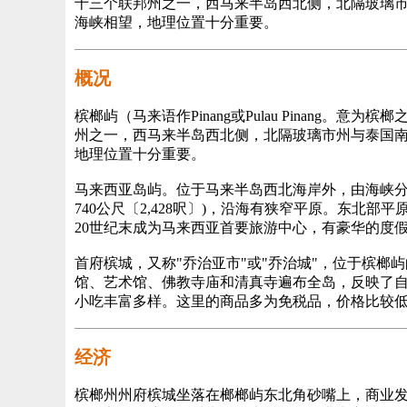
十三个联邦州之一，西马来半岛西北侧，北隔玻璃市
海峡相望，地理位置十分重要。
概况
槟榔屿（马来语作Pinang或Pulau Pinang。意为槟
州之一，西马来半岛西北侧，北隔玻璃市州与泰国南
地理位置十分重要。
马来西亚岛屿。位于马来半岛西北海岸外，由海峡分开，
740公尺〔2,428呎〕)，沿海有狭窄平原。东
20世纪末成为马来西亚首要旅游中心，有豪华的度假旅馆，主
首府槟城，又称"乔治亚市"或"乔治城"，位于槟
馆、艺术馆、佛教寺庙和清真寺遍布全岛，反映了自
小吃丰富多样。这里的商品多为免税品，价格比较
经济
槟榔州州府槟城坐落在榔榔屿东北角砂嘴上，商业