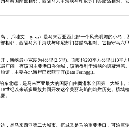
州与泰国南部相邻，西隔马六甲海峡与印尼苏门答腊岛相对。它
榔之岛， 爪哇文：
بينانج
）是马来西亚西北部一个风光明媚的小岛，因
部相邻，西隔马六甲海峡与印尼苏门答腊岛相对。它扼守马六甲
海峡最小宽度为4公里(2.5哩)。面积约293平方公里(113
北部平原最广阔，有该国主要港口乔治城，该港得利于海峡的隐蔽港
要在北海岸巴都菲宁宜(Batu Feringgi)。
榔屿的东北端，是马来西亚最大的国际自由商港和全国第二大城市
18世纪以来诸多民族共同开发这个美丽岛屿的灿烂历史。槟城
低廉。
发达，是马来西亚第二大城市。槟城又是马的重要港口，可泊巨