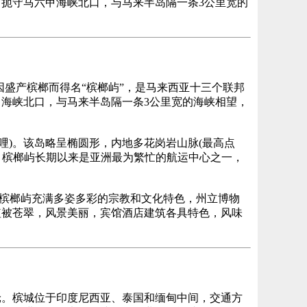
扼守马六甲海峡北口，与马来半岛隔一条3公里宽的
盛产槟榔而得名“槟榔屿”，是马来西亚十三个联邦
海峡北口，与马来半岛隔一条3公里宽的海峡相望，
平方哩)。该岛略呈椭圆形，内地多花岗岩山脉(最高点
湾。槟榔屿长期以来是亚洲最为繁忙的航运中心之一，
。槟榔屿充满多姿多彩的宗教和文化特色，州立博物
植被苍翠，风景美丽，宾馆酒店建筑各具特色，风味
轮。槟城位于印度尼西亚、泰国和缅甸中间，交通方