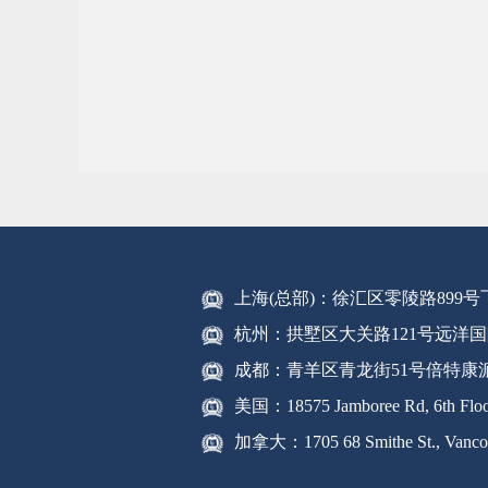
上海(总部)：徐汇区零陵路899
杭州：拱墅区大关路121号远洋国
成都：青羊区青龙街51号倍特康
美国：18575 Jamboree Rd, 6th Floor
加拿大：1705 68 Smithe St., Vanco