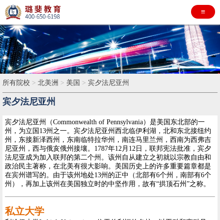
≡
所有院校
>
北美洲
>
美国
>
宾夕法尼亚州
宾夕法尼亚州
宾夕法尼亚州（Commonwealth of Pennsylvania）是美国东北部的一
州，为立国13州之一。宾夕法尼亚州西北临伊利湖，北和东北接纽约
州，东接新泽西州，东南临特拉华州，南连马里兰州，西南为西弗吉
尼亚州，西与俄亥俄州接壤。1787年12月12日，联邦宪法批准，宾夕
法尼亚成为加入联邦的第二个州。该州自从建立之初就以宗教自由和
政治民主著称，在北美有很大影响。美国历史上的许多重要篇章都是
在宾州谱写的。由于该州地处13州的正中（北部有6个州，南部有6个
州），再加上该州在美国独立时的中坚作用，故有“拱顶石州”之称。
私立大学