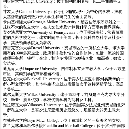
利哈伊大学Lehigh University：位于伯利恒的名校，以工科和商科见
长。
甘农大学Gannon University：位于伊利的以学生为中心的学校，按犹
太基督教的惯例致力于大学生和研究生的全面发展。
卡内基梅隆大学Carnegie Mellon University：是匹兹堡东郊双雄之一，
规模不大的私立大学，在人文艺术及计算机科学方面堪称世界顶尖。
宾夕法尼亚大学University of Pennsylvania：位于费城南郊，常青藤联
盟的八所学校之一，建立时间早于美国，长于各种自然科学及社会科
学，其沃顿商学院尤为著名。
德雷克塞尔大学Drexel University：费城市区的一所私立大学。该大学
拥有的1600多家企业，政府和非盈利性的合作伙伴，包括一流的跨国
律师事务所，银行，企业，和许多“财富”500强企业，如高盛，微软，
宝洁等。
迪尤肯大学Duquesne University：四年制私立天主教大学，位于匹兹堡
市区，其药剂学的声誉相当不错。
巴克内尔大学Bucknell University：位于宾夕法尼亚中部刘易斯堡的一
所小型文理学院，其本科生毕业就业质量仅次于达特茅斯学院，高居
全美第二。
威尔克斯大学Wilkes University：建于1933年，前身是巴克内尔大学分
校，毕业生质量优秀，学校优势学科为商科及工科。
维拉诺瓦大学Villanova University：位于美国宾夕法尼亚州费城西北郊
一所私立大学，是宾夕法尼亚州历史最悠久，规模最大的天主教大
学。
布林茅尔学院Bryn Mawr College：位于费城郊区的一所著名的女校。
富兰克林和马歇尔学院Franklin and Marshall College：位于宾州中南部