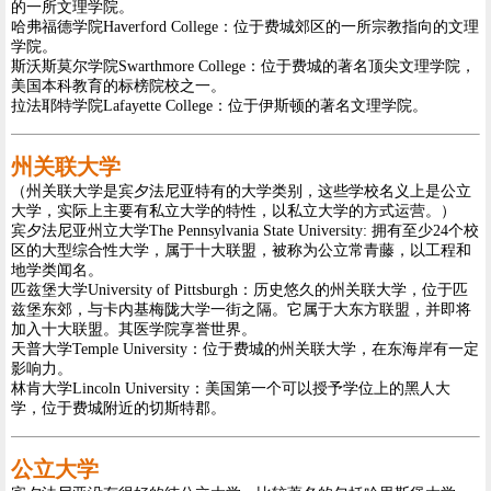
的一所文理学院。
哈弗福德学院Haverford College：位于费城郊区的一所宗教指向的文理
学院。
斯沃斯莫尔学院Swarthmore College：位于费城的著名顶尖文理学院，
美国本科教育的标榜院校之一。
拉法耶特学院Lafayette College：位于伊斯顿的著名文理学院。
州关联大学
（州关联大学是宾夕法尼亚特有的大学类别，这些学校名义上是公立
大学，实际上主要有私立大学的特性，以私立大学的方式运营。）
宾夕法尼亚州立大学The Pennsylvania State University: 拥有至少24个校
区的大型综合性大学，属于十大联盟，被称为公立常青藤，以工程和
地学类闻名。
匹兹堡大学University of Pittsburgh：历史悠久的州关联大学，位于匹
兹堡东郊，与卡内基梅陇大学一街之隔。它属于大东方联盟，并即将
加入十大联盟。其医学院享誉世界。
天普大学Temple University：位于费城的州关联大学，在东海岸有一定
影响力。
林肯大学Lincoln University：美国第一个可以授予学位上的黑人大
学，位于费城附近的切斯特郡。
公立大学