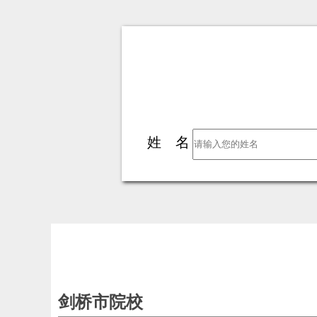
姓 名
剑桥市院校