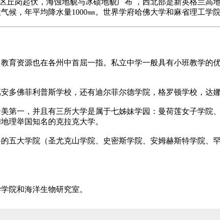
地区丘岗起伏，海蚀地貌与冰碛地貌广布 ，西北部是新英格兰高地
气候，年平均降水量1000㎜。世界学府哈佛大学和麻省理工学
中教育资源也在各州中首屈一指。私立中学一般具有小班教学的
属安多佛菲利普斯学校，还有迪尔菲尔德学院，格罗顿学校，达
全美第一，并且有三所大学是属于七姊妹学园：曼荷莲女子学院
和地理举国知名的克拉克大学。
谷的五大学院（圣尤克山学院、史密斯学院、安姆赫斯特学院、
。
学学院和海洋生物研究室。