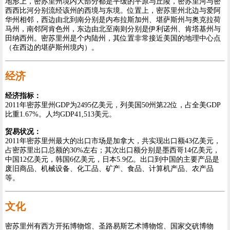
地形上，密苏里州境内大部分都是平缓的平原与丘陵，密苏里河与密
西西比河分别流经该州的西境与东境。位置上，密苏里州北边与爱阿
华州相邻，西边由北到南分别是内布拉斯加州、堪萨斯州与奥克拉荷
马州，南邻阿肯色州，东边由北至南则分别是伊利诺州、肯塔基州与
田纳西州。密苏里州是个内陆州，其位置非常接近美国的地理中心点
（在西边的堪萨斯州境内）。
经济
经济指标：
2011年密苏里州GDP为2495亿美元，列美国50州第22位，占全美GDP
比重1.67%。人均GDP41,513美元。
贸易状况：
2011年密苏里州最大的出口市场是加拿大，共实现出口额43亿美元，
占密苏里出口总额的30%左右；其次出口额分别是墨西哥14亿美元，
中国12亿美元，韩国6亿美元，日本5.9亿。出口到中国的主要产品是
废旧商品、机械设备、化工品、矿产、食品、计算机产品、农产品
等。
文化
密苏里州有西方开拓博物馆、圣路易斯艺术博物馆、国家交硄博物