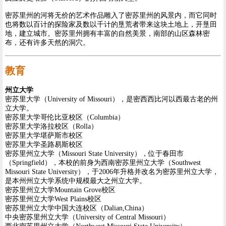
密苏里州的河将无价的艺术作品雕入了密苏里州的风景内，而它同时
也将数以百计的探险家及数以千计的垦荒者带来这块土地上，开垦田
地，建立城市。密苏里州拥有丰富的自然美景，南部的山区森林密
布，还有许多天然的洞穴。
教育
州立大学
密苏里大学（University of Missouri），是密西西比河以西最古老的州
立大学。
密苏里大学哥伦比亚校区（Columbia）
密苏里大学洛拉校区（Rolla）
密苏里大学堪萨斯市校区
密苏里大学圣路易斯校区
密苏里州立大学（Missouri State University），位于春田市
（Springfield），本校的前身为西南密苏里州立大学（Southwest
Missouri State University），于2006年升格并改名为密苏里州立大学，
是本州州立大学系统中规模最大之州立大学。
密苏里州立大学Mountain Grove校区
密苏里州立大学West Plains校区
密苏里州立大学中国大连校区（Dalian,China）
中央密苏里州立大学（University of Central Missouri）