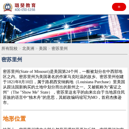
≡
所有院校
>
北美洲
>
美国
>
密苏里州
密苏里州
密苏里州(State of Missouri)是美国第24个州，一般被划分在中西部地
区之内。密苏里州为美国著名的作家马克吐温的故乡。密苏里州创建
于1821年8月10日，属于路易西安纳购地（Louisiana Purchase）里美国
从跟法国新购买的土地中划分而出的新州之一。又被昵称为“索证之
州”（The "Show Me" State），密苏里这名字的由来出自于当地原住民
苏族的语言中“独木舟”的意思，其邮政编码缩写为MO，首府杰佛逊
市。
地形位置