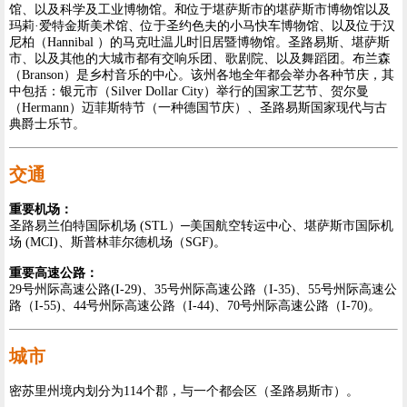
馆、以及科学及工业博物馆。和位于堪萨斯市的堪萨斯市博物馆以及
玛莉·爱特金斯美术馆、位于圣约色夫的小马快车博物馆、以及位于汉
尼柏（Hannibal ）的马克吐温儿时旧居暨博物馆。圣路易斯、堪萨斯
市、以及其他的大城市都有交响乐团、歌剧院、以及舞蹈团。布兰森
（Branson）是乡村音乐的中心。该州各地全年都会举办各种节庆，其
中包括：银元市（Silver Dollar City）举行的国家工艺节、贺尔曼
（Hermann）迈菲斯特节（一种德国节庆）、圣路易斯国家现代与古
典爵士乐节。
交通
重要机场：
圣路易兰伯特国际机场 (STL）─美国航空转运中心、堪萨斯市国际机
场 (MCI)、斯普林菲尔德机场（SGF)。
重要高速公路：
29号州际高速公路(I-29)、35号州际高速公路（I-35)、55号州际高速公
路（I-55)、44号州际高速公路（I-44)、70号州际高速公路（I-70)。
城市
密苏里州境内划分为114个郡，与一个都会区（圣路易斯市）。