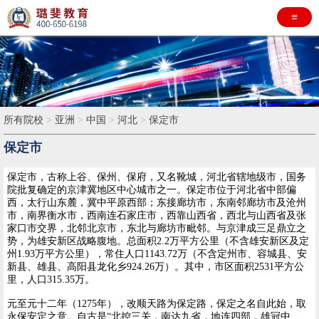
≡
所有院校
>
亚洲
>
中国
>
河北
>
保定市
保定市
保定市，古称上谷、保州、保府，又名靴城，河北省辖地级市，国务
院批复确定的京津冀地区中心城市之一。保定市位于河北省中部偏
西，太行山东麓，冀中平原西部；东接廊坊市，东南邻廊坊市及沧州
市，南界衡水市，西南连石家庄市，西靠山西省，西北与山西省及张
家口市交界，北邻北京市，东北与廊坊市毗邻。与京津成三足鼎立之
势，为雄安新区战略腹地。总面积2.2万平方公里（不含雄安新区及定
州1.93万平方公里），常住人口1143.72万（不含定州市、容城县、安
新县、雄县、高阳县龙化乡924.26万）。其中，市区面积2531平方公
里，人口315.35万。
元至元十二年（1275年），改顺天路为保定路，保定之名自此始，取
永保安定之意。自古是“北控三关，南达九省，地连四部，雄冠中