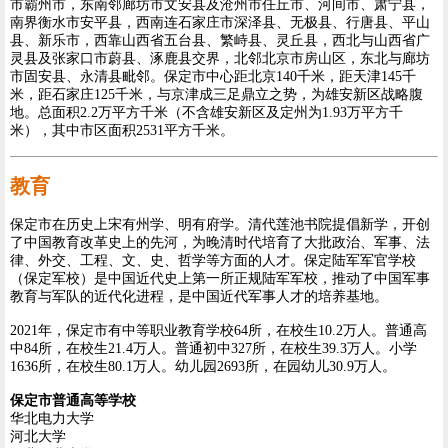
市霸州市，东南邻廊坊市文安县及沧州市任丘市、河间市、肃宁县，
南界衡水市安平县，西南连石家庄市深泽县、无极县、行唐县、平山
县、新乐市，西靠山西省五台县、繁峙县、灵丘县，西北与山西省广
灵县及张家口市蔚县、涿鹿县交界，北邻北京市房山区，东北与廊坊
市固安县、永清县毗邻。保定市中心距北京140千米，距天津145千
米，距石家庄125千米，与京津成三足鼎立之势，为雄安新区战略腹
地。总面积2.2万平方千米（不含雄安新区及定州为1.93万平方千
米），其中市区面积2531平方千米。
教育
保定市在历史上宋有州学、明有府学。清代莲池书院提倡新学，开创
了中国教育改革史上的先河，为晚清时代培育了大批政治、军事、法
律、外交、工程、文、史、哲学等方面的人才。保定陆军军官学校
（保定军校）是中国近代史上第一所正规陆军军校，推动了中国军事
教育与军队的近代化进程，是中国近代军事人才的培养基地。
2021年，保定市有中等职业教育学校64所，在校生10.2万人。普通高
中84所，在校生21.4万人。普通初中327所，在校生39.3万人。小学
1636所，在校生80.1万人。幼儿园2693所，在园幼儿30.9万人。
保定市普通高等学校
华北电力大学
河北大学