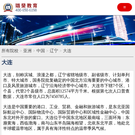
≡
所有院校
>
亚洲
>
中国
>
辽宁
>
大连
大连
大连，别称滨城、浪漫之都，辽宁省辖地级市、副省级市、计划单列
市、特大城市，国务院批复确定的中国北方沿海重要的中心城市、港
口及风景旅游城市，辽宁沿海经济带中心城市。大连市下辖7个区、1
个县，代管2个县级市，总面积12574平方千米。根据第七次人口普查
数据，大连市常住人口为7450785人。
大连是中国重要的港口、工业、贸易、金融和旅游城市，是东北亚国
际航运中心、国际物流中心、国际贸易中心和区域性金融中心，中国
东北对外开放的窗口。大连位于中国东北地区最南端，三面环海：东
濒黄海，西临渤海，南与山东半岛隔海相望，北依东北平原，地处北
半球暖温带地区，属于具有海洋性特点的温带季风气候。