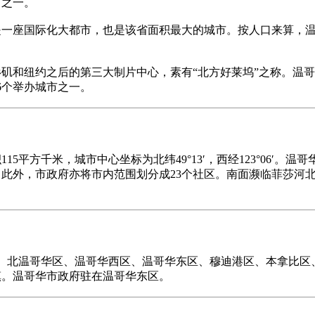
市之一。
一座国际化大都市，也是该省面积最大的城市。按人口来算，温哥
和纽约之后的第三大制片中心，素有“北方好莱坞”之称。温哥华也
6个举办城市之一。
5平方千米，城市中心坐标为北纬49°13′，西经123°06′
此外，市政府亦将市内范围划分成23个社区。南面濒临菲莎河
区、北温哥华区、温哥华西区、温哥华东区、穆迪港区、本拿比
镇。温哥华市政府驻在温哥华东区。