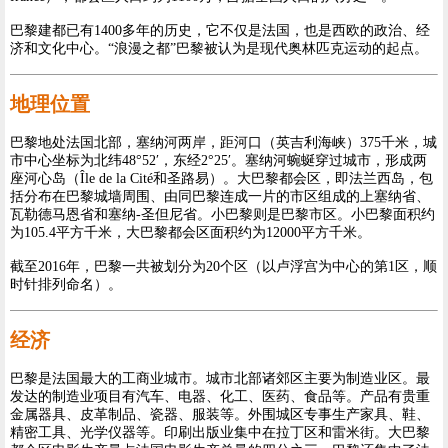
巴黎建都已有1400多年的历史，它不仅是法国，也是西欧的政治、经
济和文化中心。“浪漫之都”巴黎被认为是现代奥林匹克运动的起点。
地理位置
巴黎地处法国北部，塞纳河两岸，距河口（英吉利海峡）375千米，城
市中心坐标为北纬48°52′，东经2°25′。塞纳河蜿蜒穿过城市，形成两
座河心岛（Île de la Cité和圣路易）。大巴黎都会区，即法兰西岛，包
括分布在巴黎城墙周围、由同巴黎连成一片的市区组成的上塞纳省、
瓦勒德马恩省和塞纳-圣但尼省。小巴黎则是巴黎市区。小巴黎面积约
为105.4平方千米，大巴黎都会区面积约为12000平方千米。
截至2016年，巴黎一共被划分为20个区（以卢浮宫为中心的第1区，顺
时针排列命名）。
经济
巴黎是法国最大的工商业城市。城市北部诸郊区主要为制造业区。最
发达的制造业项目有汽车、电器、化工、医药、食品等。产品有贵重
金属器具、皮革制品、瓷器、服装等。外围城区专事生产家具、鞋、
精密工具、光学仪器等。印刷出版业集中在拉丁区和雷米街。大巴黎