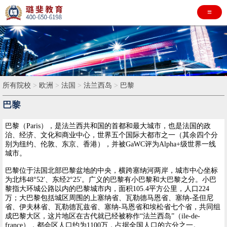
≡
所有院校
>
欧洲
>
法国
>
法兰西岛
>
巴黎
巴黎
巴黎（Paris），是法兰西共和国的首都和最大城市，也是法国的政
治、经济、文化和商业中心，世界五个国际大都市之一（其余四个分
别为纽约、伦敦、东京、香港），并被GaWC评为Alpha+级世界一线
城市。
巴黎位于法国北部巴黎盆地的中央，横跨塞纳河两岸，城市中心坐标
为北纬48°52′、东经2°25′。广义的巴黎有小巴黎和大巴黎之分。小巴
黎指大环城公路以内的巴黎城市内，面积105.4平方公里，人口224
万；大巴黎包括城区周围的上塞纳省、瓦勒德马恩省、塞纳-圣但尼
省、伊夫林省、瓦勒德瓦兹省、塞纳-马恩省和埃松省七个省，共同组
成巴黎大区，这片地区在古代就已经被称作“法兰西岛”（ile-de-
france），都会区人口约为1100万，占据全国人口的六分之一。