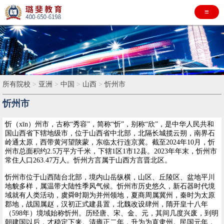
≡
所有院校
>
亚洲
>
中国
>
山西
>
忻州市
忻州市
忻（xīn）州市，古称“秀容”，简称“忻”，别称“欣”，是中华人民共和
国山西省下辖地级市，位于山西省中北部，北隔长城揽云朔，南界石
岭通太原，西带黄河望陕蒙，东临太行连京冀。截至2024年10月，忻
州市总面积约2.5万平方千米，下辖1区1市12县。2023年年末，忻州市
常住人口263.47万人。忻州方言属于山西方言晋北区。
忻州市位于山西陆台北部，境内山岳纵横，山区、丘陵区、盆地平川
地貌多样，属温带大陆性季风气候。忻州市历史悠久，新石器时代境
域就有人类活动，虞舜时期为并州领地，夏商周属冀州，秦时为太原
郡地，战国属赵，汉初正式建县置，北魏改设肆州，隋开皇十八年
（598年）境域始称忻州。历经唐、宋、金、元，其间几度兴废，到明
朝建国以后，才稳定下来。清雍正二年，升为为直隶州。民国元年，