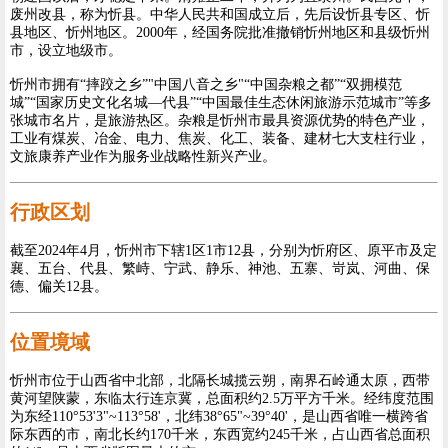
废州改县，称为忻县。中华人民共和国成立后，先后设忻县专区、忻
县地区、忻州地区。2000年，经国务院批准撤销忻州地区和县级忻州
市，设立地级市。
忻州市拥有“摔跤之乡”"中国八音之乡"“中国杂粮之都”“双拥模范
城”“国家历史文化名城—代县”“中国最佳生态休闲旅游示范城市”等多
张城市名片，是旅游热区。杂粮是忻州市最具资源优势的特色产业，
工业有煤炭、冶金、电力、焦炭、化工、装备、建材七大支柱行业，
文旅康养产业作为服务业战略性新兴产业。
行政区划
截至2024年4月，忻州市下辖1区1市12县，分别为忻府区、原平市及定
襄、五台、代县、繁峙、宁武、静乐、神池、五寨、岢岚、河曲、保
德、偏关12县。
位置境域
忻州市位于山西省中北部，北隔长城揽云朔，南界石岭通太原，西带
黄河望陕蒙，东临太行连京冀，总面积约2.5万平方千米。经纬度范围
为东经110°53'3"~113°58'，北纬38°65"~39°40'，是山西省唯一横跨省
际东西的市，南北长约170千米，东西宽约245千米，占山西省总面积