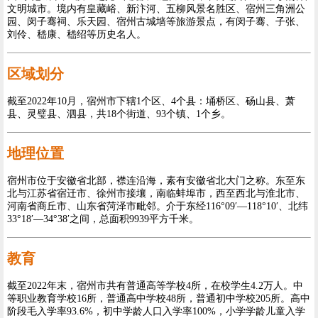
文明城市。境内有皇藏峪、新汴河、五柳风景名胜区、宿州三角洲公
园、闵子骞祠、乐天园、宿州古城墙等旅游景点，有闵子骞、子张、
刘伶、嵇康、嵇绍等历史名人。
区域划分
截至2022年10月，宿州市下辖1个区、4个县：埇桥区、砀山县、萧
县、灵璧县、泗县，共18个街道、93个镇、1个乡。
地理位置
宿州市位于安徽省北部，襟连沿海，素有安徽省北大门之称。东至东
北与江苏省宿迁市、徐州市接壤，南临蚌埠市，西至西北与淮北市、
河南省商丘市、山东省菏泽市毗邻。介于东经116°09′—118°10′、北纬
33°18′—34°38′之间，总面积9939平方千米。
教育
截至2022年末，宿州市共有普通高等学校4所，在校学生4.2万人。中
等职业教育学校16所，普通高中学校48所，普通初中学校205所。高中
阶段毛入学率93.6%，初中学龄人口入学率100%，小学学龄儿童入学