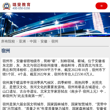
≡
所有院校
>
亚洲
>
中国
>
安徽
>
宿州
宿州
宿州市，安徽省辖地级市，简称“蕲”，别称宿城、蕲城。位于安徽省
东北部，东、东北与宿迁和徐州接壤，南临蚌埠，西至西北与淮北、
商丘和菏泽相邻，总面积9939平方千米。截至2022年10月，宿州市下
辖1个区、4个县。截至2022年末，宿州市常住人口530.0万人。
宿州属于暖温带半湿润季风气候区，四季鲜明，雨热同季，光照充
足。是楚汉文化、淮河文化的重要发源地。宿州有蕲县古城遗址、小
山口遗址、古台寺遗址。北宋文学家苏轼在《南乡子·宿州上元》中，
称宿州为“此去淮南第一州”。
宿州是第六届全国文明城市、国家园林城市、国家智慧城市、“宽带中
国”示范城市、“质量之光”年度质量魅力城市、国家森林城市、安徽省